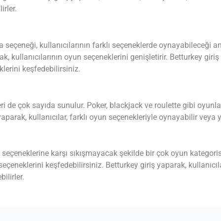
irler.
 seçeneği, kullanıcılarının farklı seçeneklerde oynayabileceği anl
, kullanıcılarının oyun seçeneklerini genişletirir. Betturkey giriş 
lerini keşfedebilirsiniz.
i de çok sayıda sunulur. Poker, blackjack ve roulette gibi oyunlar,
aparak, kullanıcılar, farklı oyun seçenekleriyle oynayabilir veya 
un seçeneklerine karşı sıkışmayacak şekilde bir çok oyun kategor
çeneklerini keşfedebilirsiniz. Betturkey giriş yaparak, kullanıcıl
ilirler.