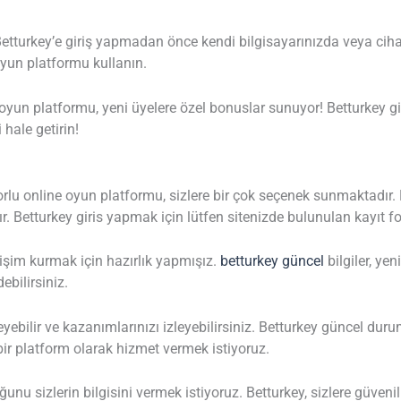
 Betturkey’e giriş yapmadan önce kendi bilgisayarınızda veya ciha
oyun platformu kullanın.
 oyun platformu, yeni üyelere özel bonuslar sunuyor! Betturkey gir
 hale getirin!
rlu online oyun platformu, sizlere bir çok seçenek sunmaktadır. Be
ır. Betturkey giris yapmak için lütfen sitenizde bulunulan kayıt 
tişim kurmak için hazırlık yapmışız.
betturkey güncel
bilgiler, ye
ebilirsiniz.
bilir ve kazanımlarınızı izleyebilirsiniz. Betturkey güncel durumu
 bir platform olarak hizmet vermek istiyoruz.
ğunu sizlerin bilgisini vermek istiyoruz. Betturkey, sizlere güven