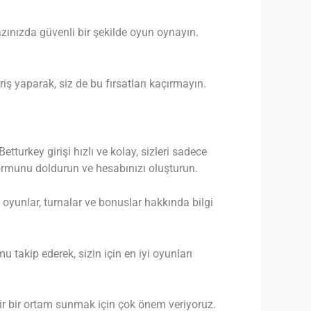
zınızda güvenli bir şekilde oyun oynayın.
iş yaparak, siz de bu fırsatları kaçırmayın.
tturkey girişi hızlı ve kolay, sizleri sadece
formunu doldurun ve hesabınızı oluşturun.
ni oyunlar, turnalar ve bonuslar hakkında bilgi
 takip ederek, sizin için en iyi oyunları
ilir bir ortam sunmak için çok önem veriyoruz.