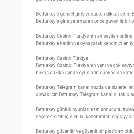
Betturkey’e güncel giriş yaparken dikkat edin:
Betturkey’e giriş yapmadan önce güvenilir bir 
Betturkey Casino, Türkiye’nin en sevilen online
Betturkey’e katılın ve oynayarak kendinizi en iyi
Betturkey Casino Türkiye
Betturkey Casino, Türkiye’nin yeni ve çok seviyo
birkaç dakika içinde oyunların dünyasına katıd
Betturkey Telegram kanalımızda da sizlerle ile
almak için Betturkey Telegram kanalını takip ed
Betturkey günlük oyunlarınızın sonucunu inceleye
seçerek, sizin için en iyi kazanımları sağlayan
Betturkey güvenilir ve güvenli bir platform oldu