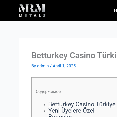
Skip
to
content
Betturkey Casino Türki
By
admin
/
April 1, 2025
Содержимое
Betturkey Casino Türkiye
Yeni Üyelere Özel
Bonuslar