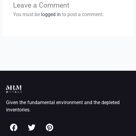
Leave a Comment
You must be
logged in
to post a comment.
Given the fundamental environment and the depleted
inventories.
F
T
P
a
w
i