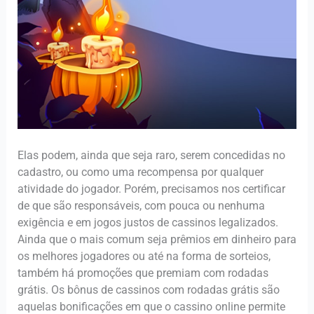
Elas podem, ainda que seja raro, serem concedidas no
cadastro, ou como uma recompensa por qualquer
atividade do jogador. Porém, precisamos nos certificar
de que são responsáveis, com pouca ou nenhuma
exigência e em jogos justos de cassinos legalizados.
Ainda que o mais comum seja prêmios em dinheiro para
os melhores jogadores ou até na forma de sorteios,
também há promoções que premiam com rodadas
grátis. Os bônus de cassinos com rodadas grátis são
aquelas bonificações em que o cassino online permite