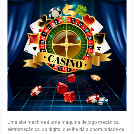
Uma slot machine é uma máquina de jogo mecânica,
eletromecânica, ou digital que lhe dá a oportunidade de