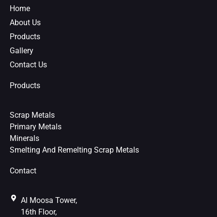
o
r
e
Home
k
s
About Us
t
Products
Gallery
Contact Us
Products
Scrap Metals
Primary Metals
Minerals
Smelting And Remelting Scrap Metals
Contact
Al Moosa Tower,
16th Floor,