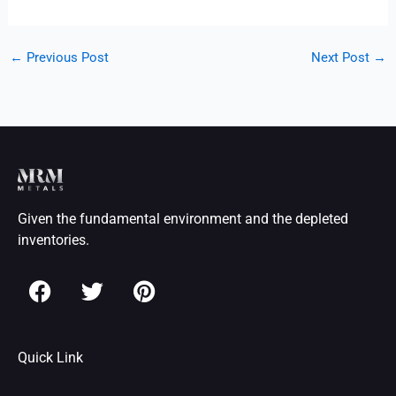
←
Previous Post
Next Post
→
Given the fundamental environment and the depleted
inventories.
F
T
P
a
w
i
c
i
n
e
t
t
Quick Link
b
t
e
o
e
r