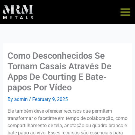
Skip
to
content
Como Desconhecidos Se
Tornam Casais Através De
Apps De Courting E Bate-
papos Por Vídeo
By
admin
/
February 9, 2025
Ele também deve oferecer recursos que permitem
transformar o facetime em tempo de colaboração, como
compartilhamento de tela, anotação ou quadro branco e
bate-papo ao vivo. Esses recursos são essenciais para