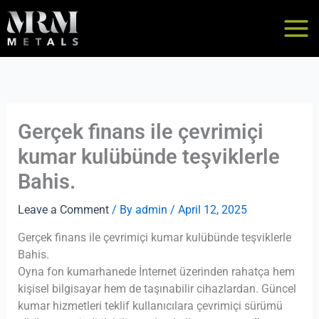
Skip
to
content
Gerçek finans ile çevrimiçi
kumar kulübünde teşviklerle
Bahis.
Leave a Comment
/ By
admin
/
April 12, 2025
Gerçek finans ile çevrimiçi kumar kulübünde teşviklerle
Bahis.
Oyna fon kumarhanede İnternet üzerinden rahatça hem
kişisel bilgisayar hem de taşınabilir cihazlardan. Güncel
kumar hizmetleri teklif kullanıcılara çevrimiçi sürümü