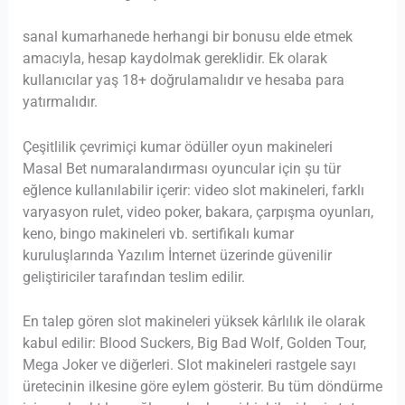
sanal kumarhanede herhangi bir bonusu elde etmek
amacıyla, hesap kaydolmak gereklidir. Ek olarak
kullanıcılar yaş 18+ doğrulamalıdır ve hesaba para
yatırmalıdır.
Çeşitlilik çevrimiçi kumar ödüller oyun makineleri
Masal Bet numaralandırması oyuncular için şu tür
eğlence kullanılabilir içerir: video slot makineleri, farklı
varyasyon rulet, video poker, bakara, çarpışma oyunları,
keno, bingo makineleri vb. sertifikalı kumar
kuruluşlarında Yazılım İnternet üzerinde güvenilir
geliştiriciler tarafından teslim edilir.
En talep gören slot makineleri yüksek kârlılık ile olarak
kabul edilir: Blood Suckers, Big Bad Wolf, Golden Tour,
Mega Joker ve diğerleri. Slot makineleri rastgele sayı
üretecinin ilkesine göre eylem gösterir. Bu tüm döndürme