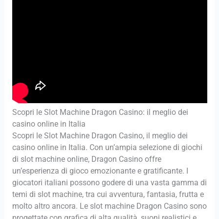
Scopri le Slot Machine Dragon Casino: il meglio dei
casino online in Italia
Scopri le Slot Machine Dragon Casino, il meglio dei
casino online in Italia. Con un’ampia selezione di giochi
di slot machine online, Dragon Casino offre
un’esperienza di gioco emozionante e gratificante. I
giocatori italiani possono godere di una vasta gamma di
temi di slot machine, tra cui avventura, fantasia, frutta e
molto altro ancora. Le slot machine Dragon Casino sono
progettate con grafica di alta qualità, suoni realistici e