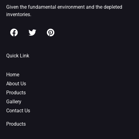
Given the fundamental environment and the depleted
inventories.
F
T
P
a
w
i
c
i
n
e
t
t
Quick Link
b
t
e
o
e
r
o
r
e
Home
k
s
About Us
t
Products
Gallery
Contact Us
Products