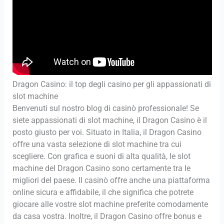
Dragon Casino: il top degli casino per gli appassionati di
slot machine
Benvenuti sul nostro blog di casinò professionale! Se
siete appassionati di slot machine, il Dragon Casino è il
posto giusto per voi. Situato in Italia, il Dragon Casino
offre una vasta selezione di slot machine tra cui
scegliere. Con grafica e suoni di alta qualità, le slot
machine del Dragon Casino sono certamente tra le
migliori del paese. Il casinò offre anche una piattaforma
online sicura e affidabile, il che significa che potrete
giocare alle vostre slot machine preferite comodamente
da casa vostra. Inoltre, il Dragon Casino offre bonus e