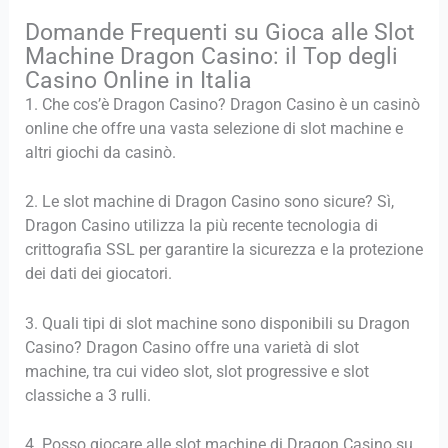
Domande Frequenti su Gioca alle Slot
Machine Dragon Casino: il Top degli
Casino Online in Italia
1. Che cos’è Dragon Casino? Dragon Casino è un casinò
online che offre una vasta selezione di slot machine e
altri giochi da casinò.
2. Le slot machine di Dragon Casino sono sicure? Sì,
Dragon Casino utilizza la più recente tecnologia di
crittografia SSL per garantire la sicurezza e la protezione
dei dati dei giocatori.
3. Quali tipi di slot machine sono disponibili su Dragon
Casino? Dragon Casino offre una varietà di slot
machine, tra cui video slot, slot progressive e slot
classiche a 3 rulli.
4. Posso giocare alle slot machine di Dragon Casino su