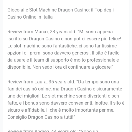
Gioco alle Slot Machine Dragon Casino: il Top degli
Casino Online in Italia
Review from Marco, 28 years old: “Mi sono appena
iscritto su Dragon Casino e non potrei essere più felice!
Le slot machine sono fantastiche, ci sono tantissime
opzioni e i premi sono davvero generosi. Il sito è facile
da usare e il team di supporto è molto professionale e
disponibile. Non vedo l’ora di continuare a giocare!”
Review from Laura, 35 years old: “Da tempo sono una
fan dei casinò online, ma Dragon Casino è sicuramente
uno dei migliori! Le slot machine sono divertenti e ben
fatte, e i bonus sono davvero convenienti. Inoltre, il sito è
sicuro e affidabile, il che è molto importante per me.
Consiglio Dragon Casino a tutti!”
Review from Andrea, 44 years old: “Sono un