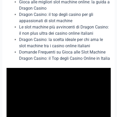
Gioca alle migliori slot machine online: la guida a
Dragon Casino
Dragon Casino: il top degli casino per gli
appassionati di slot machine
Le slot machine più avvincenti di Dragon Casino:
il non plus ultra dei casino online italiani
Dragon Casino: la scelta ideale per chi ama le
slot machine tra i casino online italiani
Domande Frequenti su Gioca alle Slot Machine
Dragon Casino: il Top degli Casino Online in Italia