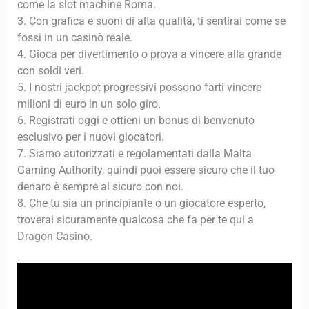
come la slot machine Roma.
3. Con grafica e suoni di alta qualità, ti sentirai come se
fossi in un casinò reale.
4. Gioca per divertimento o prova a vincere alla grande
con soldi veri.
5. I nostri jackpot progressivi possono farti vincere
milioni di euro in un solo giro.
6. Registrati oggi e ottieni un bonus di benvenuto
esclusivo per i nuovi giocatori.
7. Siamo autorizzati e regolamentati dalla Malta
Gaming Authority, quindi puoi essere sicuro che il tuo
denaro è sempre al sicuro con noi.
8. Che tu sia un principiante o un giocatore esperto,
troverai sicuramente qualcosa che fa per te qui a
Dragon Casino.