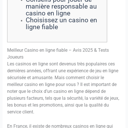
manière responsable au
casino en ligne
Choisissez un casino en
ligne fiable
Meilleur Casino en ligne fiable – Avis 2025 & Tests
Joueurs
Les casinos en ligne sont devenus très populaires ces
dernières années, offrant une expérience de jeu en ligne
sécurisée et amusante. Mais comment choisir le
meilleur casino en ligne pour vous ? Il est important de
noter que le choix d’un casino en ligne dépend de
plusieurs facteurs, tels que la sécurité, la variété de jeux,
les bonus et les promotions, ainsi que la qualité du
service client.
En France, il existe de nombreux casinos en ligne qui