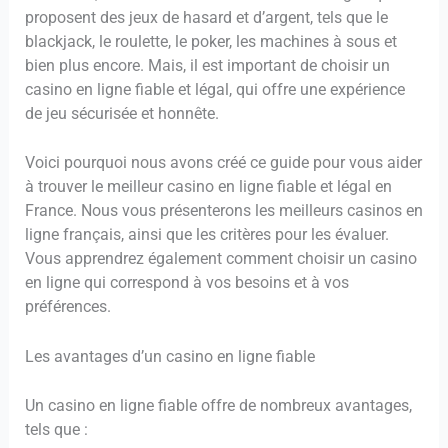
proposent des jeux de hasard et d’argent, tels que le
blackjack, le roulette, le poker, les machines à sous et
bien plus encore. Mais, il est important de choisir un
casino en ligne fiable et légal, qui offre une expérience
de jeu sécurisée et honnête.
Voici pourquoi nous avons créé ce guide pour vous aider
à trouver le meilleur casino en ligne fiable et légal en
France. Nous vous présenterons les meilleurs casinos en
ligne français, ainsi que les critères pour les évaluer.
Vous apprendrez également comment choisir un casino
en ligne qui correspond à vos besoins et à vos
préférences.
Les avantages d’un casino en ligne fiable
Un casino en ligne fiable offre de nombreux avantages,
tels que :