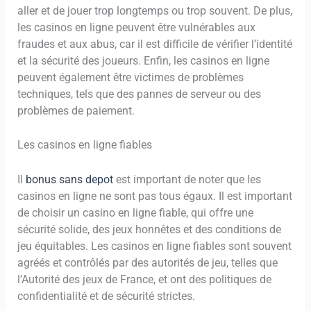
aller et de jouer trop longtemps ou trop souvent. De plus,
les casinos en ligne peuvent être vulnérables aux
fraudes et aux abus, car il est difficile de vérifier l’identité
et la sécurité des joueurs. Enfin, les casinos en ligne
peuvent également être victimes de problèmes
techniques, tels que des pannes de serveur ou des
problèmes de paiement.
Les casinos en ligne fiables
Il
bonus sans depot
est important de noter que les
casinos en ligne ne sont pas tous égaux. Il est important
de choisir un casino en ligne fiable, qui offre une
sécurité solide, des jeux honnêtes et des conditions de
jeu équitables. Les casinos en ligne fiables sont souvent
agréés et contrôlés par des autorités de jeu, telles que
l’Autorité des jeux de France, et ont des politiques de
confidentialité et de sécurité strictes.