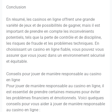
Conclusion
En résumé, les casinos en ligne offrent une grande
variété de jeux et de possibilités de gagner, mais il est
important de prendre en compte les inconvénients
potentiels, tels que la perte de contrôle et de discipline,
les risques de fraude et les problèmes techniques. En
choisissant un casino en ligne fiable, vous pouvez vous
assurer que vous jouez dans un environnement sécurisé
et équitable.
Conseils pour jouer de manière responsable au casino
en ligne
Pour jouer de manière responsable au casino en ligne, il
est essentiel de prendre certaines mesures pour éviter
les problèmes financiers et émotionnels. Voici quelques
conseils pour vous aider à jouer de manière responsable
au casino en ligne :