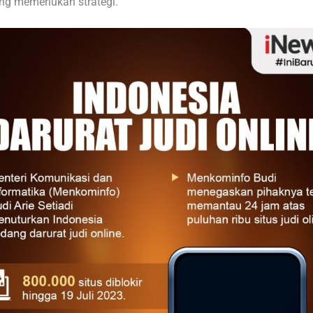
ng memerlukan strategi.