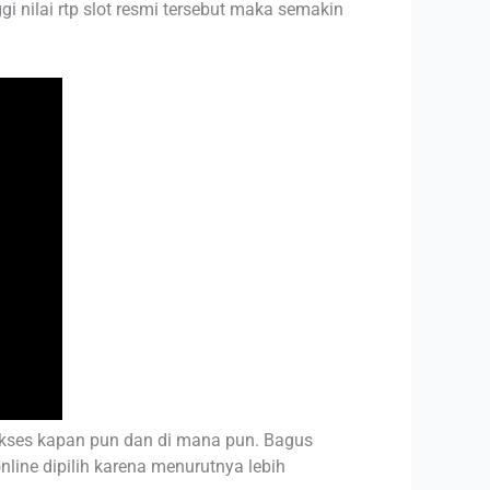
i nilai rtp slot resmi tersebut maka semakin
akses kapan pun dan di mana pun. Bagus
line dipilih karena menurutnya lebih