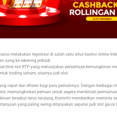
arus melakukan registrasi di salah satu situs kasino online In
 uang ke rekening pribadi.
r real-time live RTP yang menunjukan persentase kemungkinan m
tuk trading saham, sisanya judi slot.
g cepat dan efisien bagi para pemainnya. Dengan berbagai m
menit, memungkinkan pemain untuk segera menikmati permain
inan tersebut terus terulang, Kominfo memberikan meminta se
ertanyaan yang paling sering ditanyakan seputar judi slot ga