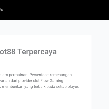
Us
lot88 Terpercaya
 dalam permainan. Persentase kemenangan
yanan dari provider slot Flow Gaming
memberikan yang terbaik pada setiap player.