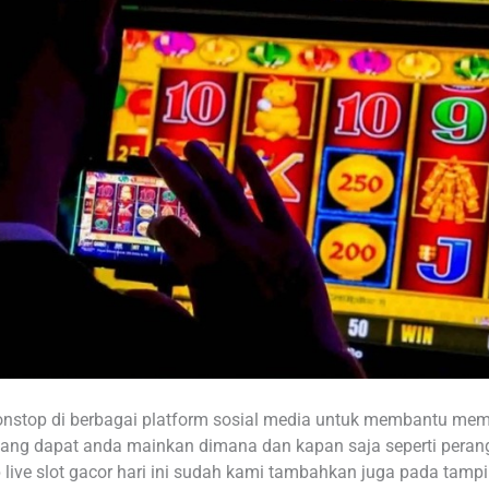
nonstop di berbagai platform sosial media untuk membantu mem
yang dapat anda mainkan dimana dan kapan saja seperti peran
 live slot gacor hari ini sudah kami tambahkan juga pada tamp