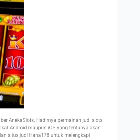
ber AnekaSlots. Hadirnya permainan judi slots
gkat Android maupun iOS yang tentunya akan
ilan situs judi Haha178 untuk melengkapi