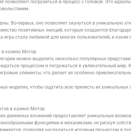
 позволяют погрузиться в процесс с головой. Это идеальн
довольствием.
ны. Во-первых, оно позволяет окунуться в уникальную ат
ножество позитивных эмоций, которые создаются благода
та игра стала любимой для многих пользователей, и какие 
 в казино Мотор
тегории можно выделить несколько популярных представит
ждаться процессом и погружаться в увлекательный мир. 
гровые элементы, что делает их особенно привлекательн
ьных моделях, чтобы ощутить всю прелесть их уникальных
тов в казино Мотор
без денежных вложений предоставляет уникальные возмож
азнообразными функциями и механиками, не рискуя собст
риментов, позволяя насладиться игровым процессом в пол