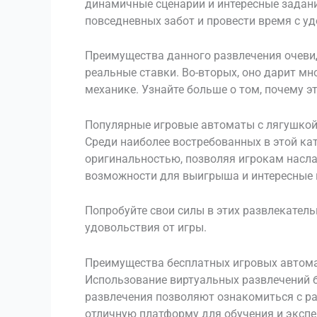
динамичные сценарии и интересные задания
повседневных забот и провести время с у
Преимущества данного развлечения очевид
реальные ставки. Во-вторых, оно дарит м
механике. Узнайте больше о том, почему э
Популярные игровые автоматы с лягушкой
Среди наиболее востребованных в этой ка
оригинальностью, позволяя игрокам насла
возможности для выигрыша и интересные и
Попробуйте свои силы в этих развлекател
удовольствия от игры.
Преимущества бесплатных игровых автома
Использование виртуальных развлечений 
развлечения позволяют ознакомиться с р
отличную платформу для обучения и экспе