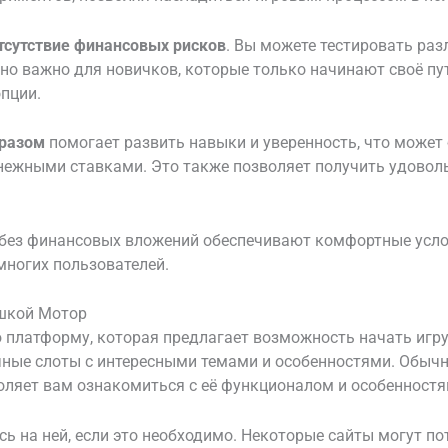
тсутствие финансовых рисков
. Вы можете тестировать раз
но важно для новичков, которые только начинают своё пут
пции.
бразом
помогает развить навыки и уверенность, что может
нежными ставками. Это также позволяет получить удовольс
без финансовых вложений обеспечивают комфортные услов
многих пользователей.
ушкой Мотор
платформу, которая предлагает возможность начать игру 
чные слоты с интересными темами и особенностями. Обыч
воляет вам ознакомиться с её функционалом и особенностя
 на ней, если это необходимо. Некоторые сайты могут по