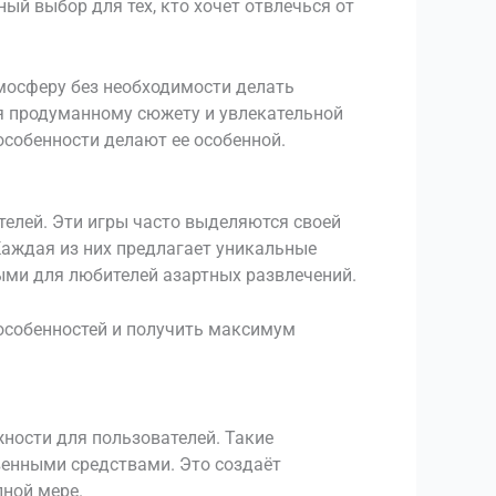
ый выбор для тех, кто хочет отвлечься от
мосферу без необходимости делать
ря продуманному сюжету и увлекательной
особенности делают ее особенной.
елей. Эти игры часто выделяются своей
Каждая из них предлагает уникальные
ыми для любителей азартных развлечений.
 особенностей и получить максимум
ности для пользователей. Такие
венными средствами. Это создаёт
ной мере.