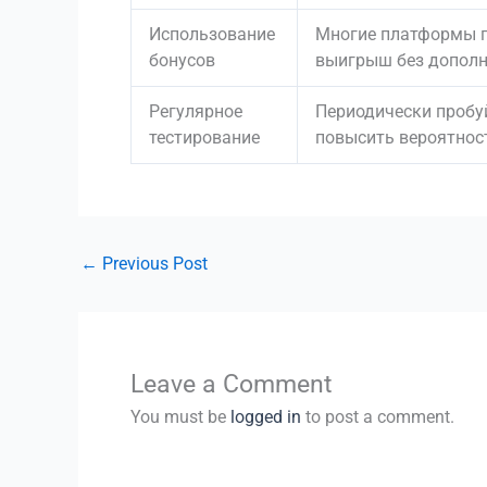
Использование
Многие платформы п
бонусов
выигрыш без дополн
Регулярное
Периодически пробуй
тестирование
повысить вероятност
←
Previous Post
Leave a Comment
You must be
logged in
to post a comment.