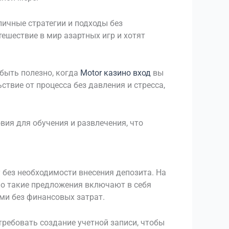
личные стратегии и подходы без
ешествие в мир азартных игр и хотят
 быть полезно, когда
Motor казино вход
вы
твие от процесса без давления и стресса,
ия для обучения и развлечения, что
без необходимости внесения депозита. На
но такие предложения включают в себя
ми без финансовых затрат.
требовать создание учетной записи, чтобы