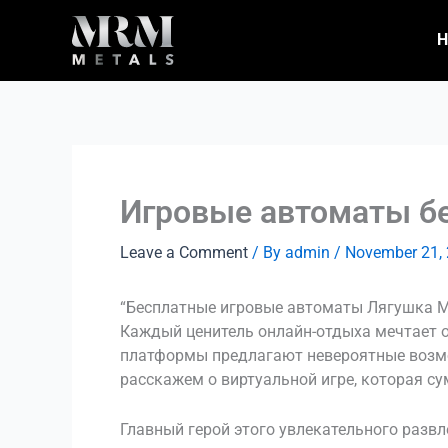
Skip
to
content
Игровые автоматы бе
Leave a Comment
/ By
admin
/
November 21,
“Бесплатные игровые автоматы Лягушка М
Каждый ценитель онлайн-отдыха мечтает 
платформы предлагают невероятные возмож
расскажем о виртуальной игре, которая с
Главный герой этого увлекательного разв