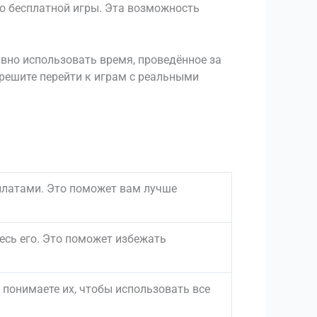
ию бесплатной игры. Эта возможность
вно использовать время, проведённое за
решите перейти к играм с реальными
платами. Это поможет вам лучше
есь его. Это поможет избежать
 понимаете их, чтобы использовать все