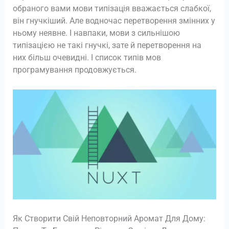
обраного вами мови типізація вважається слабкої,
він гнучкіший. Але водночас перетворення змінних у
ньому неявне. І навпаки, мови з сильнішою
типізацією не такі гнучкі, зате й перетворення на
них більш очевидні. І список типів мов
програмування продовжується.
Як Створити Свій Неповторний Аромат Для Дому: