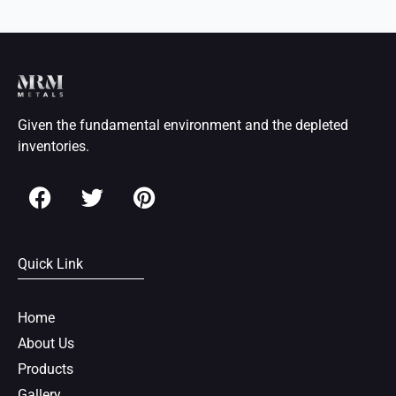
Given the fundamental environment and the depleted
inventories.
F
T
P
a
w
i
c
i
n
e
t
t
Quick Link
b
t
e
o
e
r
o
r
e
Home
k
s
About Us
t
Products
Gallery