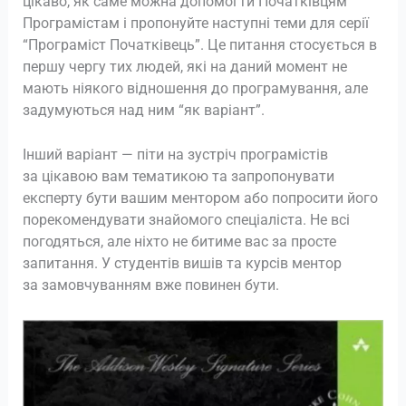
цікаво, як саме можна допомогти Початківцям
Програмістам і пропонуйте наступні теми для серії
“Програміст Початківець”. Це питання стосується в
першу чергу тих людей, які на даний момент не
мають ніякого відношення до програмування, але
задумуються над ним “як варіант”.
Інший варіант — піти на зустріч програмістів
за цікавою вам тематикою та запропонувати
експерту бути вашим ментором або попросити його
порекомендувати знайомого спеціаліста. Не всі
погодяться, але ніхто не битиме вас за просте
запитання. У студентів вишів та курсів ментор
за замовчуванням вже повинен бути.