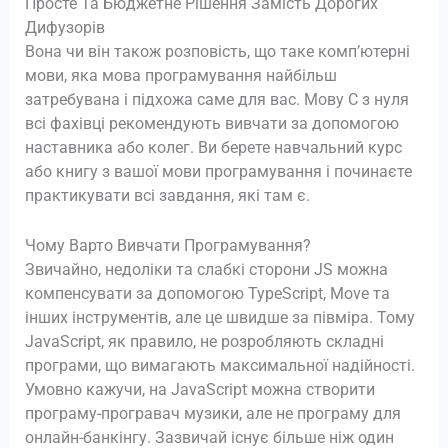
Просте Та Бюджетне Рішення Замість Дорогих
Дифузорів
Вона чи він також розповість, що таке комп’ютерні
мови, яка мова програмування найбільш
затребувана і підхожа саме для вас. Мову С з нуля
всі фахівці рекомендують вивчати за допомогою
наставника або колег. Ви берете навчальний курс
або книгу з вашої мови програмування і починаєте
практикувати всі завдання, які там є.
Чому Варто Вивчати Програмування?
Звичайно, недоліки та слабкі сторони JS можна
компенсувати за допомогою TypeScript, Move та
інших інструментів, але це швидше за півміра. Тому
JavaScript, як правило, не розробляють складні
програми, що вимагають максимальної надійності.
Умовно кажучи, на JavaScript можна створити
програму-програвач музики, але не програму для
онлайн-банкінгу. Зазвичай існує більше ніж один