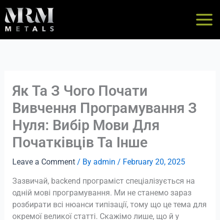
Skip
to
content
Як Та З Чого Почати
Вивчення Програмування З
Нуля: Вибір Мови Для
Початківців Та Інше
Leave a Comment
/ By
admin
/
February 20, 2025
Зазвичай, backend програміст спеціалізується на
одній мові програмування. Ми не станемо зараз
розбирати всі нюанси типізації, тому що це тема для
окремої великої статті. Скажімо лише, що й у