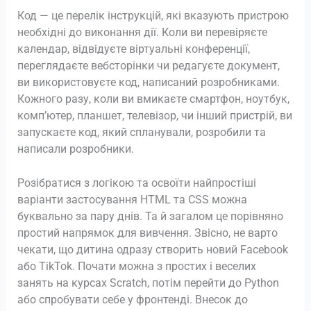
Код — це перелік інструкцій, які вказують пристрою
необхідні до виконання дії. Коли ви перевіряєте
календар, відвідуєте віртуальні конференції,
переглядаєте вебсторінки чи редагуєте документ,
ви використовуєте код, написаний розробниками.
Кожного разу, коли ви вмикаєте смартфон, ноутбук,
комп’ютер, планшет, телевізор, чи інший пристрій, ви
запускаєте код, який спланували, розробили та
написали розробники.
Розібратися з логікою та освоїти найпростіші
варіанти застосування HTML та CSS можна
буквально за пару днів. Та й загалом це порівняно
простий напрямок для вивчення. Звісно, не варто
чекати, що дитина одразу створить новий Facebook
або TikTok. Почати можна з простих і веселих
занять на курсах Scratch, потім перейти до Python
або спробувати себе у фронтенді. Внесок до