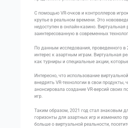
С помощью VR-очков и контроллеров игрок
крупье в реальном времени. Это нововвед
недоступен в онлайн-казино. Виртуальная 
заинтересованную в современных технолог
По данным исследования, проведенного в 2
интерес к азартным играм. Виртуальная р
как турниры и специальные акции, которы
Интересно, что использование виртуальной
внедрять VR-технологии в свои продукты, 
анонсировала создание VR-версий своих п
игр.
Таким образом, 2021 год стал знаковым д
горизонты для азартных игр и изменило п
больше о виртуальной реальности, посети