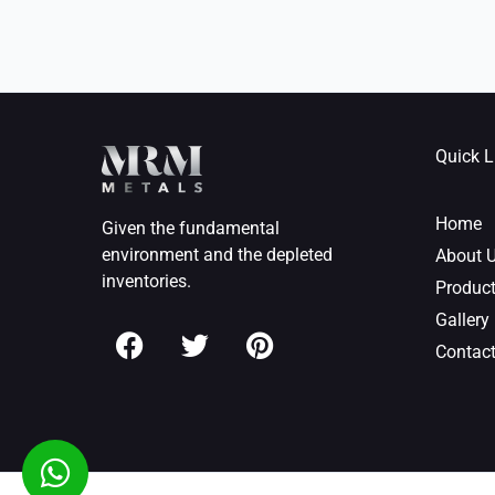
Quick L
Home
Given the fundamental
environment and the depleted
About 
inventories.
Produc
Gallery
F
T
P
Contac
a
w
i
c
i
n
e
t
t
b
t
e
o
e
r