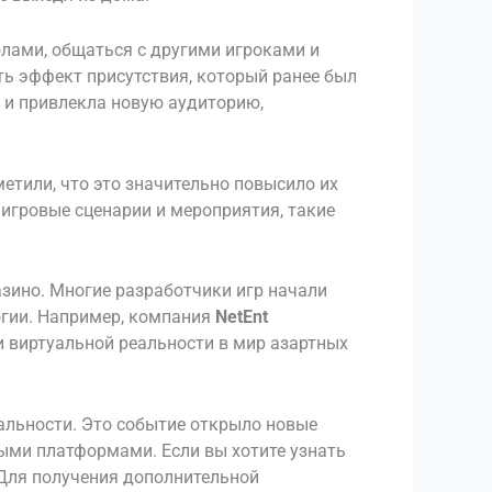
лами, общаться с другими игроками и
ть эффект присутствия, который ранее был
о и привлекла новую аудиторию,
метили, что это значительно повысило их
игровые сценарии и мероприятия, такие
азино. Многие разработчики игр начали
огии. Например, компания
NetEnt
и виртуальной реальности в мир азартных
альности. Это событие открыло новые
выми платформами. Если вы хотите узнать
 Для получения дополнительной