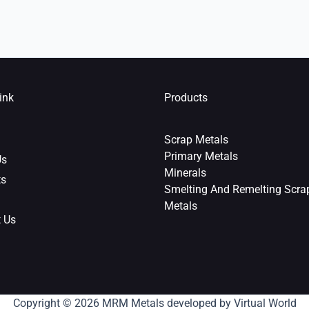
ink
Products
Scrap Metals
Primary Metals
Us
Minerals
ts
Smelting And Remelting Scra
Metals
t Us
Copyright © 2026 MRM Metals developed by
Virtual World