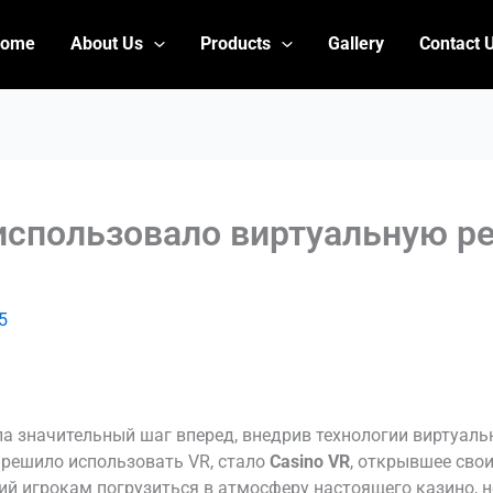
Home
About Us
Products
Gallery
Contact 
использовало виртуальную р
5
ла значительный шаг вперед, внедрив технологии виртуаль
 решило использовать VR, стало
Casino VR
, открывшее свои
 игрокам погрузиться в атмосферу настоящего казино, н