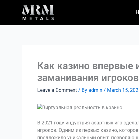
Skip
to
content
Как казино впервые 
заманивания игроков
Leave a Comment
/ By
admin
/
March 15, 202
В 2021 году индустрия азартных игр сдела
игроков. Одним из первых казино, которое
предложило уникальный опыт, позволяющий