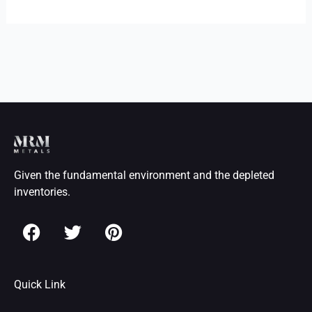
Given the fundamental environment and the depleted
inventories.
F
T
P
a
w
i
c
i
n
e
t
t
Quick Link
b
t
e
o
e
r