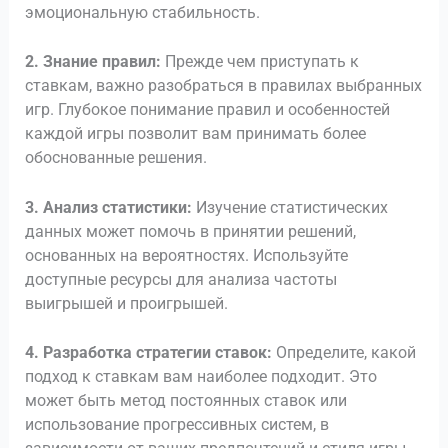
эмоциональную стабильность.
2. Знание правил:
Прежде чем приступать к
ставкам, важно разобраться в правилах выбранных
игр. Глубокое понимание правил и особенностей
каждой игры позволит вам принимать более
обоснованные решения.
3. Анализ статистики:
Изучение статистических
данных может помочь в принятии решений,
основанных на вероятностях. Используйте
доступные ресурсы для анализа частоты
выигрышей и проигрышей.
4. Разработка стратегии ставок:
Определите, какой
подход к ставкам вам наиболее подходит. Это
может быть метод постоянных ставок или
использование прогрессивных систем, в