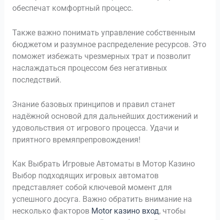
обеспечат комфортный процесс.
Также важно понимать управление собственным
бюджетом и разумное распределение ресурсов. Это
поможет избежать чрезмерных трат и позволит
наслаждаться процессом без негативных
последствий.
Знание базовых принципов и правил станет
надёжной основой для дальнейших достижений и
удовольствия от игрового процесса. Удачи и
приятного времяпрепровождения!
Как Выбрать Игровые Автоматы в Мотор Казино
Выбор подходящих игровых автоматов
представляет собой ключевой момент для
успешного досуга. Важно обратить внимание на
несколько факторов
Motor казино вход
, чтобы