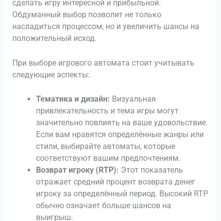
сделать игру интересной и прибыльной.
Обдуманный выбор позволит не только
насладиться процессом, но и увеличить шансы на
положительный исход.
При выборе игрового автомата стоит учитывать
следующие аспекты:
Тематика и дизайн:
Визуальная
привлекательность и тема игры могут
значительно повлиять на ваше удовольствие.
Если вам нравятся определённые жанры или
стили, выбирайте автоматы, которые
соответствуют вашим предпочтениям.
Возврат игроку (RTP):
Этот показатель
отражает средний процент возврата денег
игроку за определённый период. Высокий RTP
обычно означает больше шансов на
выигрыш.