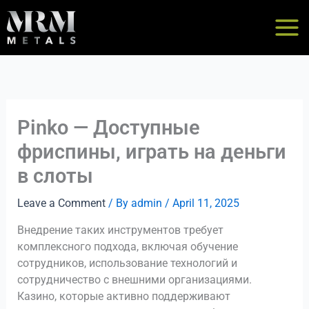
Skip
to
content
Pinko — Доступные
фриспины, играть на деньги
в слоты
Leave a Comment
/ By
admin
/
April 11, 2025
Внедрение таких инструментов требует
комплексного подхода, включая обучение
сотрудников, использование технологий и
сотрудничество с внешними организациями.
Казино, которые активно поддерживают