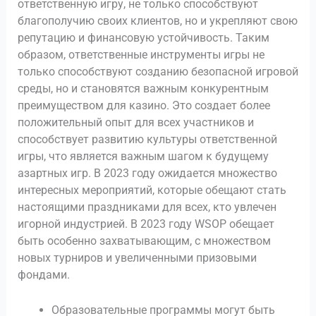
ответственную игру, не только способствуют
благополучию своих клиентов, но и укрепляют свою
репутацию и финансовую устойчивость. Таким
образом, ответственные инструменты игры не
только способствуют созданию безопасной игровой
среды, но и становятся важным конкурентным
преимуществом для казино. Это создает более
положительный опыт для всех участников и
способствует развитию культуры ответственной
игры, что является важным шагом к будущему
азартных игр. В 2023 году ожидается множество
интересных мероприятий, которые обещают стать
настоящими праздниками для всех, кто увлечен
игорной индустрией. В 2023 году WSOP обещает
быть особенно захватывающим, с множеством
новых турниров и увеличенными призовыми
фондами.
Образовательные программы могут быть