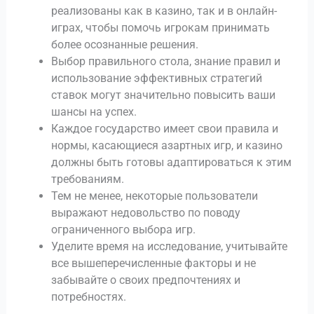
реализованы как в казино, так и в онлайн-
играх, чтобы помочь игрокам принимать
более осознанные решения.
Выбор правильного стола, знание правил и
использование эффективных стратегий
ставок могут значительно повысить ваши
шансы на успех.
Каждое государство имеет свои правила и
нормы, касающиеся азартных игр, и казино
должны быть готовы адаптироваться к этим
требованиям.
Тем не менее, некоторые пользователи
выражают недовольство по поводу
ограниченного выбора игр.
Уделите время на исследование, учитывайте
все вышеперечисленные факторы и не
забывайте о своих предпочтениях и
потребностях.