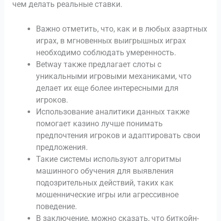
чем делать реальные ставки.
Важно отметить, что, как и в любых азартных
играх, в мгновенных выигрышных играх
необходимо соблюдать умеренность.
Betway также предлагает слоты с
уникальными игровыми механиками, что
делает их еще более интересными для
игроков.
Использование аналитики данных также
помогает казино лучше понимать
предпочтения игроков и адаптировать свои
предложения.
Такие системы используют алгоритмы
машинного обучения для выявления
подозрительных действий, таких как
мошеннические игры или агрессивное
поведение.
В заключение, можно сказать, что биткойн-