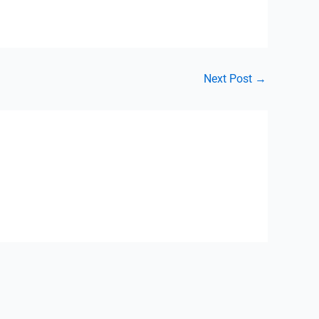
Next Post
→