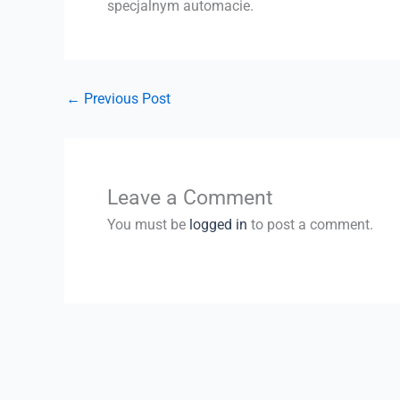
specjalnym automacie.
←
Previous Post
Leave a Comment
You must be
logged in
to post a comment.