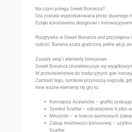
Na czym polega Sweet Bonanza?
Gra została wyprodukowana przez sławnego tw
Dzięki kolorowemu designowi i innowacyjnemu
Rozgrywka w Sweet Bonanza jest przystępna i 
radość. Barwna szata graficzna, pełne akcji 
Zasady sesji i elementy bonusowe
Sweet Bonanza charakteryzuje się wyjątkow
W przeciwieństwie do tradycyjnych gier losow
Zamiast tego, symbole przynoszą nagrodę, gdy 
Inne ważne elementy tej gry to:
Koncepcja Avalanche – grafiki zyskując
Symbol Scatter – odnalezienie 4 albo w
Mnożniki – w trakcie darmowych zakręce
Zakup możliwości bonusowej – użytkow
Scatter.