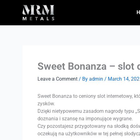
Skip
to
content
Sweet Bonanza – slot 
Leave a Comment
/ By
admin
/
March 14, 202
Sweet Bonanza to ceniony slot internetowy, k
zysków.
Dzięki nietypowemu zasadom nagrody typu „S
doznania i szansę na imponujące wygrane.
Czy pozostajesz przygotowany na słodką dośw
oczekują na użytkowników w tej pełnej słodyc