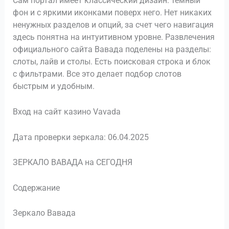
Сам портал имеет классический дизайн: темный
фон и с яркими иконками поверх него. Нет никаких
ненужных разделов и опций, за счет чего навигация
здесь понятна на интуитивном уровне. Развлечения
официального сайта Вавада поделены на разделы:
слоты, лайв и столы. Есть поисковая строка и блок
с фильтрами. Все это делает подбор слотов
быстрым и удобным.
Вход на сайт казино Vavada
Дата проверки зеркала: 06.04.2025
ЗЕРКАЛО ВАВАДА на СЕГОДНЯ
Содержание
Зеркало Вавада