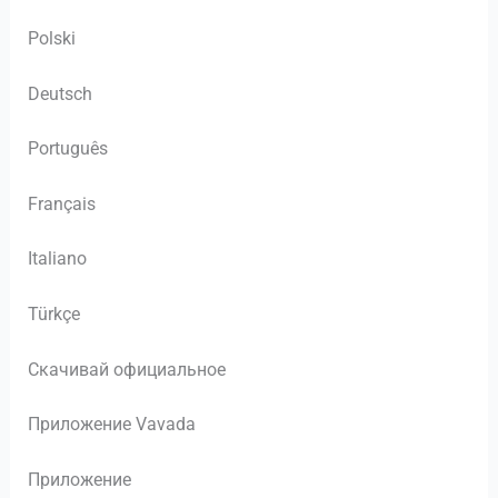
Polski
Deutsch
Português
Français
Italiano
Türkçe
Скачивай официальное
Приложение Vavada
Приложение