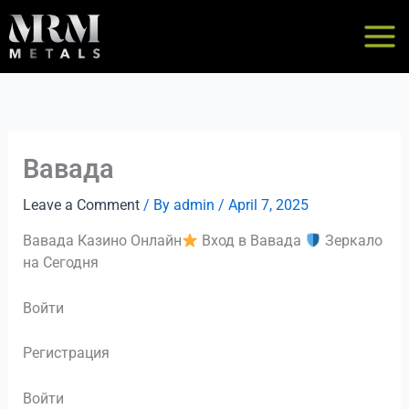
Skip
to
content
Вавада
Leave a Comment
/ By
admin
/
April 7, 2025
Вавада Казино Онлайн
Вход в Вавада
Зеркало
на Сегодня
Войти
Регистрация
Войти