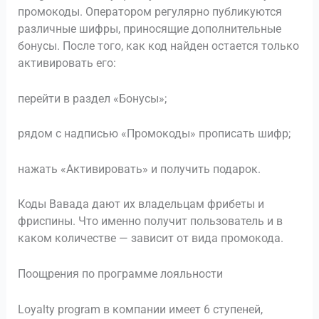
промокоды. Оператором регулярно публикуются
различные шифры, приносящие дополнительные
бонусы. После того, как код найден остается только
активировать его:
перейти в раздел «Бонусы»;
рядом с надписью «Промокоды» прописать шифр;
нажать «Активировать» и получить подарок.
Коды Вавада дают их владельцам фрибеты и
фриспины. Что именно получит пользователь и в
каком количестве — зависит от вида промокода.
Поощрения по программе лояльности
Loyalty program в компании имеет 6 ступеней,