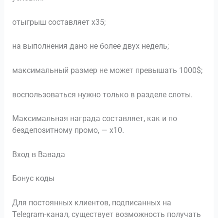
отыгрыш составляет х35;
на выполнения дано не более двух недель;
максимальный размер не может превышать 1000$;
воспользоваться нужно только в разделе слоты.
Максимальная награда составляет, как и по
бездепозитному промо, — х10.
Вход в Вавада
Бонус коды
Для постоянных клиентов, подписанных на
Telegram-канал, существует возможность получать