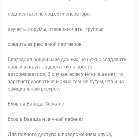
подписаться на соц.сети оператора;
изучить форумы, отзовики, чаты, группы;
следить за рекламой партнеров.
Благодаря общей базе данных, не нужно создавать
новый аккаунт, а достаточно просто
авторизоваться. В случае, если учетки еще нет, то
зарегистрироваться можно тем же путем, что и на
официальном ресурсе.
Вход на Вавада Зеркало
Вход в Вавада и личный кабинет
Для полного доступа к предложениям клуба,