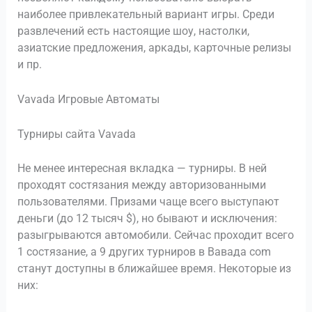
наиболее привлекательный вариант игры. Среди
развлечений есть настоящие шоу, настолки,
азиатские предложения, аркады, карточные релизы
и пр.
Vavada Игровые Автоматы
Турниры сайта Vavada
Не менее интересная вкладка — турниры. В ней
проходят состязания между авторизованными
пользователями. Призами чаще всего выступают
деньги (до 12 тысяч $), но бывают и исключения:
разыгрываются автомобили. Сейчас проходит всего
1 состязание, а 9 других турниров в Вавада com
станут доступны в ближайшее время. Некоторые из
них: