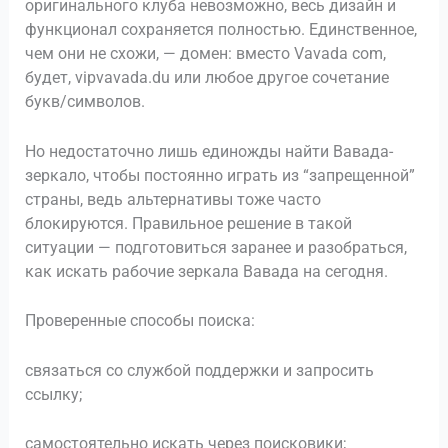
оригинального клуба невозможно, весь дизайн и
функционал сохраняется полностью. Единственное,
чем они не схожи, — домен: вместо Vavada com,
будет, vipvavada.du или любое другое сочетание
букв/символов.
Но недостаточно лишь единожды найти Вавада-
зеркало, чтобы постоянно играть из “запрещенной”
страны, ведь альтернативы тоже часто
блокируются. Правильное решение в такой
ситуации — подготовиться заранее и разобраться,
как искать рабочие зеркала Вавада на сегодня.
Проверенные способы поиска:
связаться со службой поддержки и запросить
ссылку;
самостоятельно искать через поисковики;