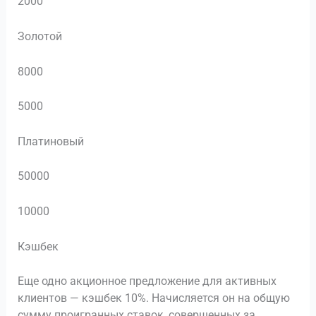
2000
Золотой
8000
5000
Платиновый
50000
10000
Кэшбек
Еще одно акционное предложение для активных
клиентов — кэшбек 10%. Начисляется он на общую
сумму проигранных ставок, совершенных за