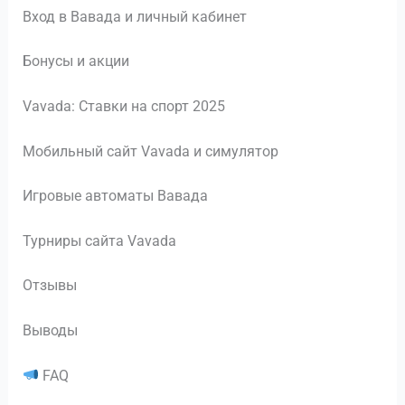
Вход в Вавада и личный кабинет
Бонусы и акции
Vavada: Ставки на спорт 2025
Мобильный сайт Vavada и симулятор
Игровые автоматы Вавада
Турниры сайта Vavada
Отзывы
Выводы
FAQ