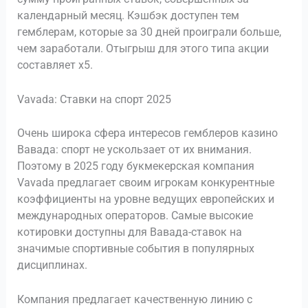
календарный месяц. Кэшбэк доступен тем
гемблерам, которые за 30 дней проиграли больше,
чем заработали. Отыгрыш для этого типа акции
составляет х5.
Vavada: Ставки на спорт 2025
Очень широка сфера интересов гемблеров казино
Вавада: спорт не ускользает от их внимания.
Поэтому в 2025 году букмекерская компания
Vavada предлагает своим игрокам конкурентные
коэффициенты на уровне ведущих европейских и
международных операторов. Самые высокие
котировки доступны для Вавада-ставок на
значимые спортивные события в популярных
дисциплинах.
Компания предлагает качественную линию с