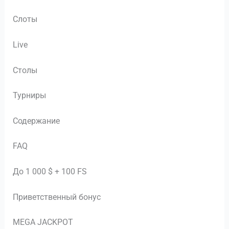
Слоты
Live
Столы
Турниры
Содержание
FAQ
До 1 000 $ + 100 FS
Приветственный бонус
MEGA JACKPOT