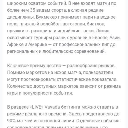
широким охватом событий. В нее входят матчи по
более чем 35 видам спорта, включая редкие
дисциплины. Букмекер принимает пари на водное
поло, пляжный волейбол, автогонки, биатлон,
прыжки с трамплина и индийские гонки. Линия
охватывает турниры разных уровней в Европе, Азии,
Африке и Америке — от профессиональных лиг до
региональных и любительских соревнований.
Ключевое преимущество — разнообразие рынков.
Помимо маркетов на исход матча, пользователи
могут прогнозировать статистические показатели.
Количество доступных маркетов зависит от режима
игры и популярности события.
В разделе «LIVE» Vavada беттинга можно ставить в
режиме реального времени. Здесь представлено до
90% матчей из основной линии. Отдельные события
сопровождаются прямыми трансляциями, что