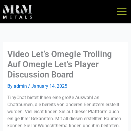
Skip
to
content
Video Let’s Omegle Trolling
Auf Omegle Let’s Player
Discussion Board
By
admin
/
January 14, 2025
TinyChat bietet Ihnen eine große Auswahl an
Chaträumen, die bereits von anderen Benutzern erstellt
wurden. Vielleicht finden Sie auf dieser Plattform auch
einige Ihrer Bekannten. Mit all diesen erstellten Räumen
können Sie Ihr Wunschthema finden und ihm beitreten.