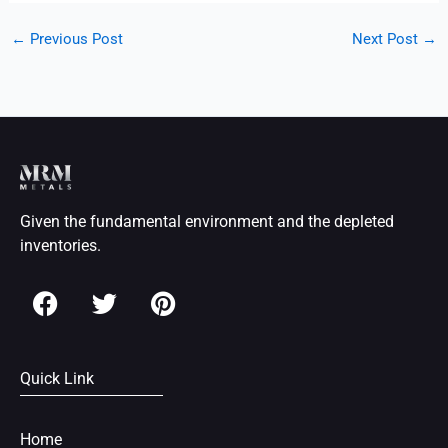
←
Previous Post
Next Post
→
Given the fundamental environment and the depleted
inventories.
F
T
P
a
w
i
c
i
n
e
t
t
Quick Link
b
t
e
o
e
r
o
r
e
Home