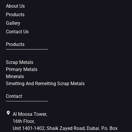
k
s
About Us
t
Products
Gallery
Contact Us
Products
Scrap Metals
Primary Metals
Minerals
Smelting And Remelting Scrap Metals
Contact
Al Moosa Tower,
16th Floor,
Unit 1401-1402, Shaik Zayed Road, Dubai. P.o. Box