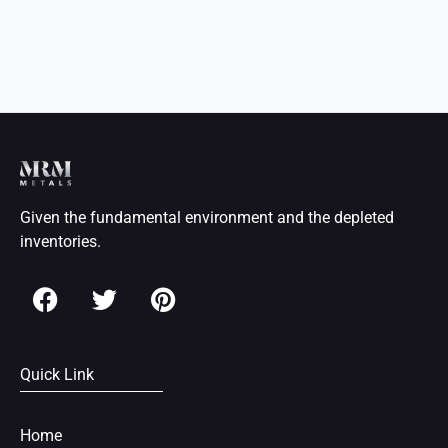
Given the fundamental environment and the depleted
inventories.
F
T
P
a
w
i
c
i
n
e
t
t
Quick Link
b
t
e
o
e
r
o
r
e
Home