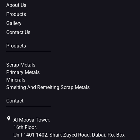
k
s
About Us
t
Products
Gallery
Contact Us
Products
Scrap Metals
Primary Metals
Minerals
Smelting And Remelting Scrap Metals
Contact
Al Moosa Tower,
16th Floor,
Unit 1401-1402, Shaik Zayed Road, Dubai. P.o. Box