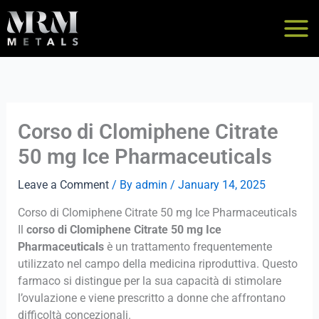
Skip
to
content
Corso di Clomiphene Citrate
50 mg Ice Pharmaceuticals
Leave a Comment
/ By
admin
/
January 14, 2025
Corso di Clomiphene Citrate 50 mg Ice Pharmaceuticals
Il
corso di Clomiphene Citrate 50 mg Ice
Pharmaceuticals
è un trattamento frequentemente
utilizzato nel campo della medicina riproduttiva. Questo
farmaco si distingue per la sua capacità di stimolare
l’ovulazione e viene prescritto a donne che affrontano
difficoltà concezionali.