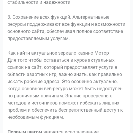
стабильности и надежности.
3. Сохранение всех функций. Альтернативные
ресурсы поддерживают все функции и возможности
основного сайта, обеспечивая полное соответствие
предоставляемым услугам.
Как найти актуальное зеркало казино Мотор
Для того чтобы оставаться в курсе актуальных
ссылок на сайт, который предоставляет услуги в
области азартных игр, важно знать, как правильно
искать рабочие адреса. Это особенно актуально,
когда основной веб-ресурс может быть недоступен
по различным причинам. Знание проверенных
методов и источников поможет избежать лишних
проблем и обеспечить беспрепятственный доступ к
необходимым функциям.
Первым шагом
является использование