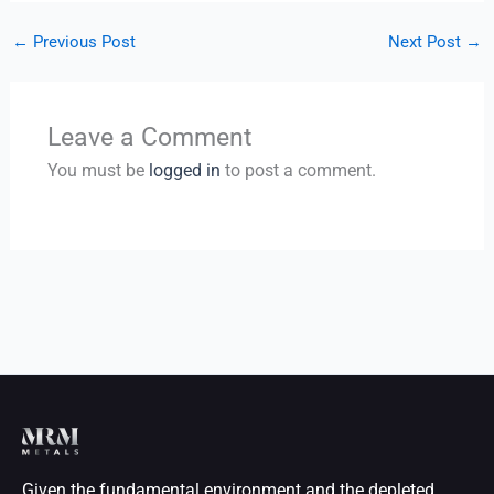
←
Previous Post
Next Post
→
Leave a Comment
You must be
logged in
to post a comment.
Given the fundamental environment and the depleted