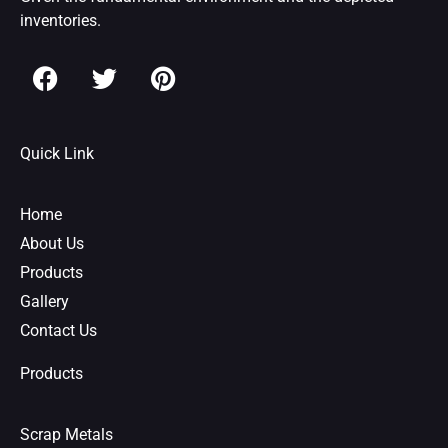
inventories.
F
T
P
a
w
i
c
i
n
e
t
t
Quick Link
b
t
e
o
e
r
o
r
e
Home
k
s
About Us
t
Products
Gallery
Contact Us
Products
Scrap Metals