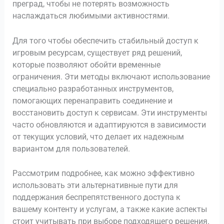
преград, чтобы не потерять возможность
наслаждаться любимыми активностями.
Для того чтобы обеспечить стабильный доступ к
игровым ресурсам, существует ряд решений,
которые позволяют обойти временные
ограничения. Эти методы включают использование
специально разработанных инструментов,
помогающих перенаправить соединение и
восстановить доступ к сервисам. Эти инструменты
часто обновляются и адаптируются в зависимости
от текущих условий, что делает их надежным
вариантом для пользователей.
Рассмотрим подробнее, как можно эффективно
использовать эти альтернативные пути для
поддержания беспрепятственного доступа к
вашему контенту и услугам, а также какие аспекты
стоит учитывать при выборе подходящего решения.