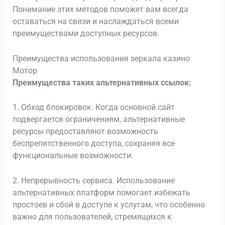
Понимание этих методов поможет вам всегда
оставаться на связи и наслаждаться всеми
преимуществами доступных ресурсов.
Преимущества использования зеркала казино
Мотор
Преимущества таких альтернативных ссылок:
1. Обход блокировок. Когда основной сайт
подвергается ограничениям, альтернативные
ресурсы предоставляют возможность
беспрепятственного доступа, сохраняя все
функциональные возможности.
2. Непрерывность сервиса. Использование
альтернативных платформ помогает избежать
простоев и сбой в доступе к услугам, что особенно
важно для пользователей, стремящихся к