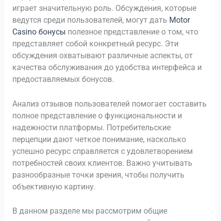
играет значительную роль. Обсуждения, которые
ведутся среди пользователей, могут дать
Motor
Casino бонусы
полезное представление о том, что
представляет собой конкретный ресурс. Эти
обсуждения охватывают различные аспекты, от
качества обслуживания до удобства интерфейса и
предоставляемых бонусов.
Анализ отзывов пользователей помогает составить
полное представление о функциональности и
надежности платформы. Потребительские
перцепции дают четкое понимание, насколько
успешно ресурс справляется с удовлетворением
потребностей своих клиентов. Важно учитывать
разнообразные точки зрения, чтобы получить
объективную картину.
В данном разделе мы рассмотрим общие